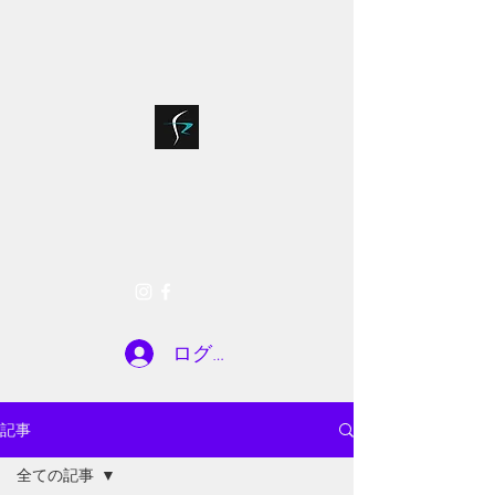
bloodsports018@g
075-935-7722
mail.com
SR FACTORY
お問い合わせ
ログイン
記事
全ての記事