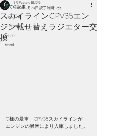
SR Factory BLOG
全ての記事
2020年2月28日
読了時間: 2分
スカイラインCPV35エン
Used Car
ジン載せ替えラジエター交
Custom
Repair
換
Event
O様の愛車　CPV35スカイラインが
エンジンの異音により入庫しました。