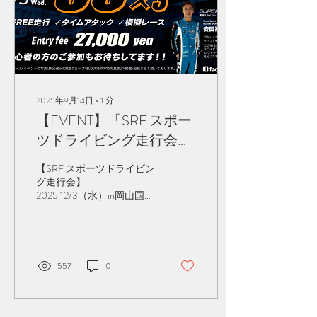
2025年9月14日
∙
1
分
【EVENT】「SRF スポー
ツドライビング走行会」
2025.12/3（水）in岡山国
【SRF スポーツドライビン
際サーキット
グ走行会】
2025.12/3（水）in岡山国際
サーキット 秋に入って気候
も涼しくなって参りました
ね！これからクルマにとっ
てもパワーが出やすく 楽し
みな時期がやってまいりま
557
0
す。 さて！おまたせ致しま
した。これからは秋の運動
会シーズンですが、 SRFの
運動会といえば岡山国際サ