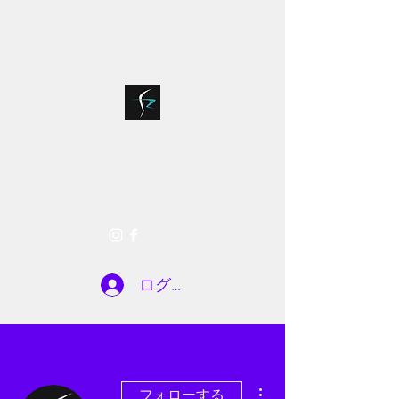
bloodsports018@g
075-935-7722
mail.com
SR FACTORY
お問い合わせ
ログイン
その他
フォローする