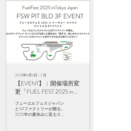
ーキット走行会♪ ・フリ
ー走行 ・予選タイムアタ
ック ・模擬レースの三本
立て 年々、貸し切り走行会
も運営やが難しくなりつつ
ありますが、、 今回も岡山
国際サーキット様にご協力
いただき開催が可能になり
ました。 これも、ご参加い
ただいてくださるお客様の
おかげでございます。 ぜひ
今冬も楽しみましょう！ ＊
11/23 スケジュール更新し
2025年6月4日
∙
2
分
ました。 【日程】
【EVENT】：開催場所変
12/3（水）【場所】岡山国
際サーキット【走行枠】30
更「FUEL FEST 2025 in
分×3 ▶TIME Schedule 8：25
Tokyo JAPAN」PITビル３
～ 受付開始 8：55 受付
フューエルフェスジャパン
終了 9：10～ドライバーズ
Fイベント開催のお知ら
とSRファクトリーが贈る。
ミーティング 【走行枠】
2025年の夏休みに富士スピ
せ 2025.8/11 Mon.（山の
10：10～10：40 各クラス
ードウェイ ピットビル３F
フリー走行 11：30～12：
日）
を使った「親子で」 楽しめ
00 予選 13：40～14：