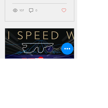
ちゃうイベントを開催しま
10 模擬レース 15：10 表
す。
彰式 ▶ENTRY...
107
0
2025年4月13日
∙
1
分
【EVENT】：「FUEL
FEST 2025 in Tokyo