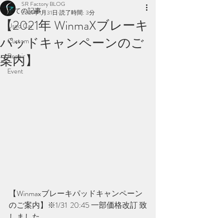
SR Factory BLOG
全ての記事
2021年1月31日
読了時間: 3分
【2021年 WinmaXブレーキ
Used Car
パッドキャンペーンのご
Custom
Repair
案内】
Event
【Winmaxブレーキパッドキャンペーン
のご案内】※1/31  20:45 一部価格改訂 致
しました。