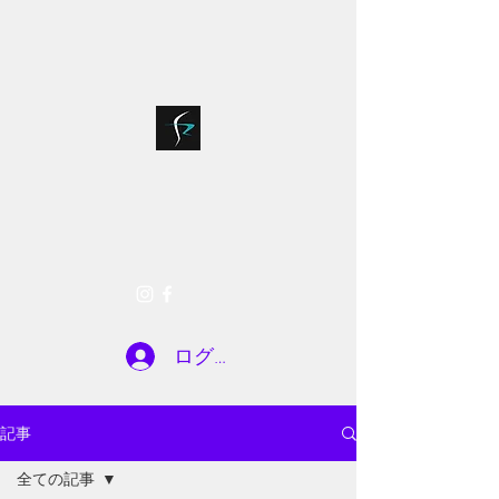
bloodsports018@g
075-935-7722
mail.com
SR FACTORY
お問い合わせ
ログイン
記事
全ての記事