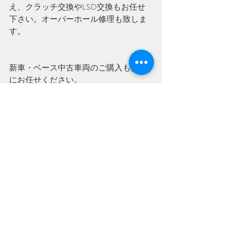
え、クラッチ交換やLSD交換もお任せ
下さい。オーバーホール修理も致しま
す。 
新車・ベース中古車両のご購入も弊社
にお任せください。
お客様の夢を叶えるお手伝いをさせて
頂きます。
「夢叶工房」SRファクトリー
＃CUSCO　LSD
＃LSDタイプRS
＃ハイゼットカーゴ
＃ピクシスバンクルーズターボ
＃ピクシスバン
＃SRファクトリー