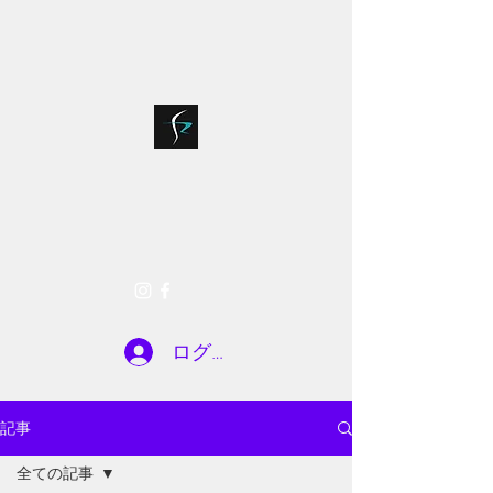
bloodsports018@g
075-935-7722
mail.com
SR FACTORY
お問い合わせ
ログイン
記事
全ての記事