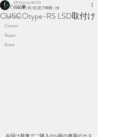
SR Factory BLOG
全ての記事
2020年2月7日
読了時間: 2分
CUSCOtype-RS LSD取付け
Used Car
Custom
Repair
Event
今回は新車でご購入のN様の車両のカス