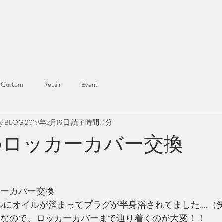
ホーム
オンライン予約
ブログ
概要
BSR2027P
Custom
Repair
Event
ry BLOG
2019年2月19日
読了時間: 1分
3のロッカーカバー交換
カーカバー交換
にオイルが溜まってプラグが半身浴されてました....（
ンなので、ロッカーカバーまで辿り着くのが大変！！