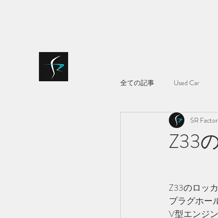
bloodsports018@gmail.com
075-935-7722
SR FACTORY
全ての記事
Used Car
SR Facto
Z3
Z33のロッ
プラグホール
V型エンジ