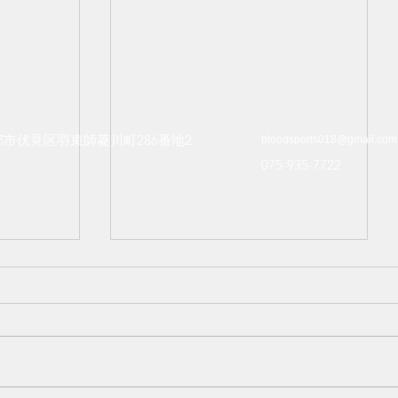
所
問い合わせ
都市伏見区
羽束師菱川町286番地2
bloodsports018@gmail.com
075-935-7722