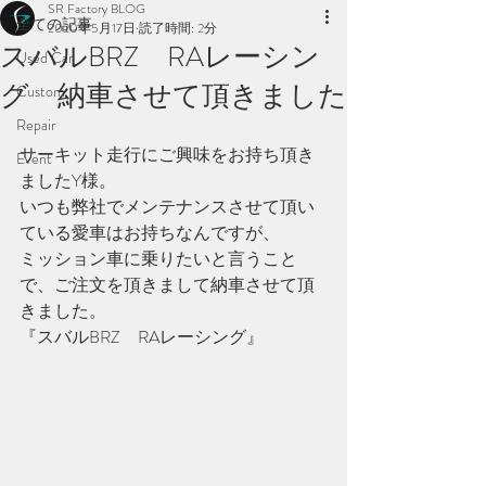
SR Factory BLOG
全ての記事
2020年5月17日
読了時間: 2分
スバルBRZ RAレーシン
Used Car
グ 納車させて頂きました
Custom
Repair
サーキット走行にご興味をお持ち頂き
Event
ましたY様。
いつも弊社でメンテナンスさせて頂い
ている愛車はお持ちなんですが、
ミッション車に乗りたいと言うこと
で、ご注文を頂きまして納車させて頂
きました。
『スバルBRZ　RAレーシング』