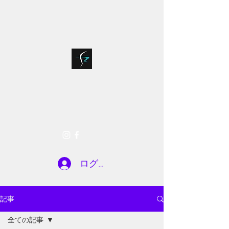
bloodsports018@g
075-935-7722
mail.com
SR FACTORY
お問い合わせ
ログイン
記事
全ての記事