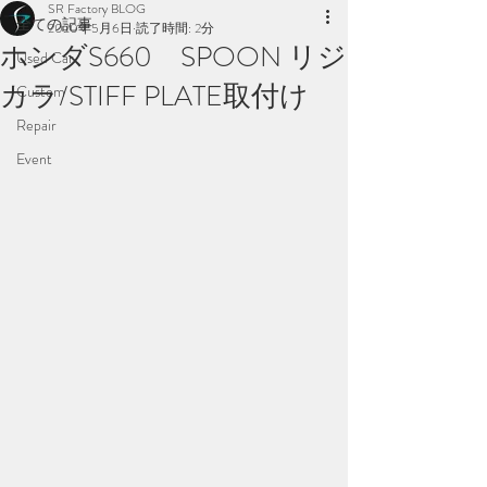
SR Factory BLOG
全ての記事
2020年5月6日
読了時間: 2分
ホンダS660 SPOON リジ
Used Car
カラ/STIFF PLATE取付け
Custom
Repair
Event