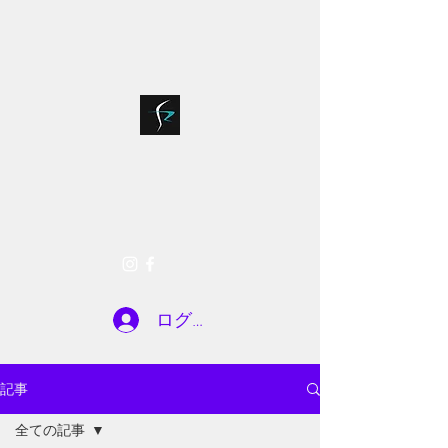
bloodsports018@g
075-935-7722
mail.com
SR FACTORY
お問い合わせ
ログイン
記事
全ての記事