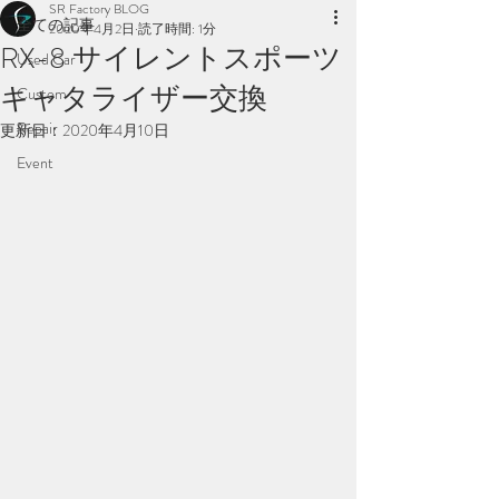
SR Factory BLOG
全ての記事
2020年4月2日
読了時間: 1分
RX-8 サイレントスポーツ
Used Car
キャタライザー交換
Custom
Repair
更新日：
2020年4月10日
Event