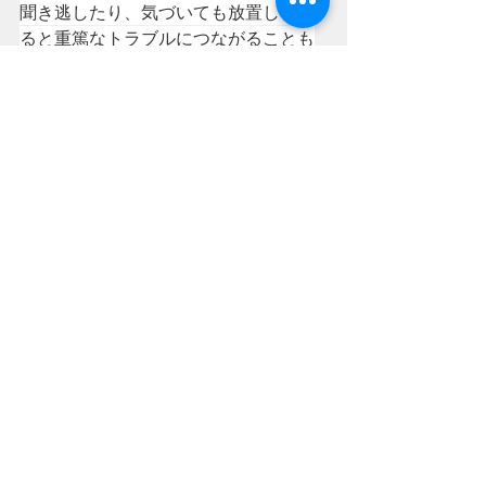
聞き逃したり、気づいても放置してい
ると重篤なトラブルにつながることも
あるので
おかしいなと感じたら、お気軽にご相
談下さい。
＃SRファクトリー
＃Rマジックガレージ
＃スポーツキャタライザー
＃RX8
最新記事
すべて表示