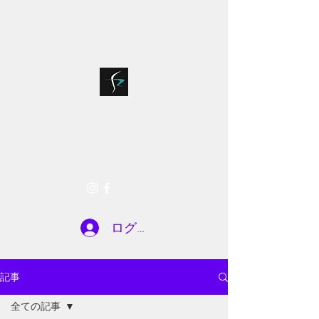
bloodsports018@g
075-935-7722
mail.com
SR FACTORY
お問い合わせ
ログイン
記事
全ての記事