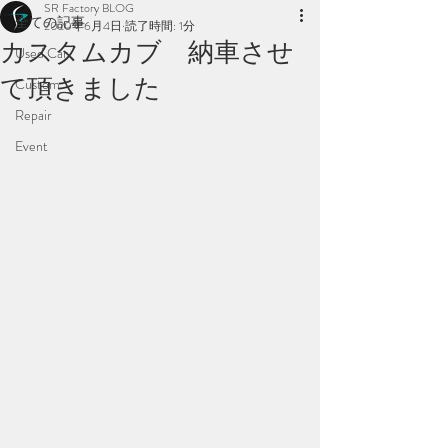
SR Factory BLOG
全ての記事
2020年6月4日
読了時間: 1分
カスタムカブ 納車させ
Used Car
て頂きました
Custom
Repair
Event