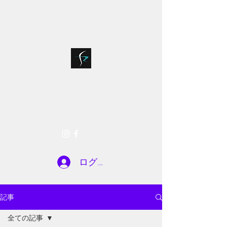
bloodsports018@g
075-935-7722
mail.com
SR FACTORY
お問い合わせ
ログイン
記事
全ての記事