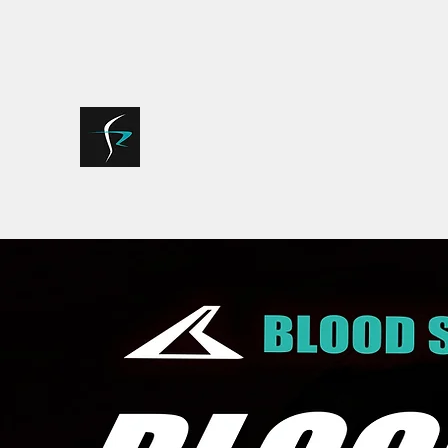
bloodsports018@gmail.com
075-935-7722
SR FACTORY