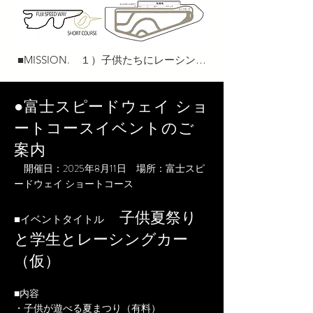
■MISSION.　１）子供たちにレーシング
カーやショーカーを見て頂く。２）車を
所有していない層へ訴求する。３）モー
●富士スピードウェイ ショ
タースポーツファンと車好きを増やす。
４）継続して子供たちに毎年発表の場を
ートコースイベントのご
提供する。■KGI :ショートサーキット動
案内
員数 1,250人　■KPI:動員数　前年対比
105% → 26,250人
開催日：2025年8月11日 場所：富士スピ
ードウェイ ショートコース
子供夏祭り
■イベントタイトル
と学生とレーシングカー
（仮）
■内容
・子供が遊べる夏まつり（有料）